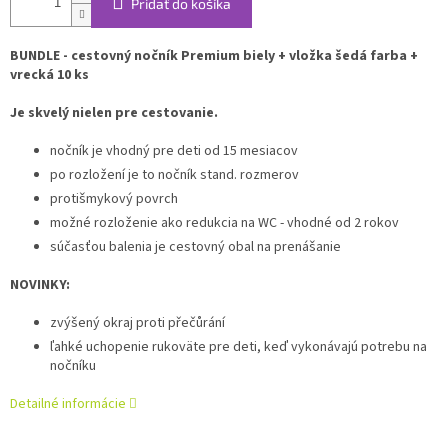
Pridať do košíka
BUNDLE - cestovný nočník Premium biely + vložka šedá farba +
vrecká 10 ks
Je skvelý nielen pre cestovanie.
nočník je vhodný pre deti od 15 mesiacov
po rozložení je to nočník stand. rozmerov
protišmykový povrch
možné rozloženie ako redukcia na WC - vhodné od 2 rokov
súčasťou balenia je cestovný obal na prenášanie
NOVINKY:
zvýšený okraj proti přečůrání
ľahké uchopenie rukoväte pre deti, keď vykonávajú potrebu na
nočníku
Detailné informácie