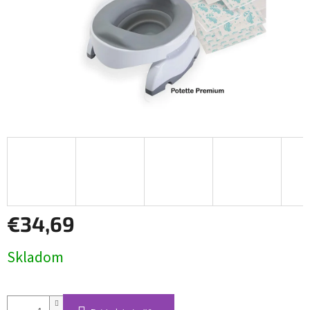
€34,69
Jednotková
Skladom
cena: