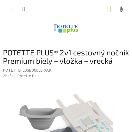
Prejsť
NÁKUP
na
obsah
KOŠÍK
POTETTE PLUS® 2v1 cestovný nočník
Premium biely + vložka + vrecká
POTETTEPLUSBUNDLEPACK
Značka:
Potette Plus