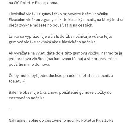
na WC Potette Plus aj doma.
Flexibilné vložku z gumy ľahko pripevníte k rámu nočníku.
Flexibilné vložkou z gumy získate klasický nočník, na ktorý keď si
dieťa zvykne môžete ho používať aj na cestách.
Ľahko sa vyprázdňuje a čistí. Údržba nočníka je vďaka tejto
gumové vložke rovnaká ako u klasického nočníka.
Ak vyrážate na výlet, dáte dole túto gumovú vložku, nahradíte ju
jednorazovú vložkou (parfumovanú fóliou) a ste pripravení na
použitie mimo domova.
Čo by mohlo byť jednoduchšie pri učení dieťaťa na nočník a
toaletu :-)
Balenie obsahuje 1 ks znovu použiteľné gumové vložky do
cestovného nočníka
+
Náhradné náplne do cestovného nočníku Potette Plus 10 ks