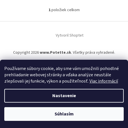
v
1
položiek celkom
O
v
l
Z
á
á
d
Vytvoril Shoptet
p
a
ä
c
t
i
Copyright 2026
www.Potette.sk
. Všetky práva vyhradené.
i
e
p
e
r
Používame súbory cookie, aby sme vám umožnili pohodlné
v
prehliadanie webovej stránky a vďaka analýze neustále
k
zlepšovali jej funkcie, výkon a použiteľnosť.
Viac informácií
y
v
ý
Nastavenie
p
i
s
Súhlasím
u