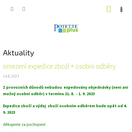
Prejsť
NÁKUP
na
obsah
KOŠÍK
Aktuality
V
omezení expedice zboží + osobní odběry
ý
14.8.2023
p
i
Z provozních důvodů nebudou expedovány objednávky (neni ani
s
možný osobní odběr)
v termínu 21. 8. - 1. 9. 2023
č
l
Expedice zboží a výdej zboží osobním odběrem bude opět od 4.
á
9. 2023
n
k
děkujeme za pochopení
o